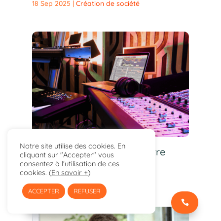
18 Sep 2025
|
Création de société
Notre site utilise des cookies. En
Beatmakers : contrôlez votre
cliquant sur "Accepter" vous
musique !
consentez à l'utilisation de ces
cookies. (
En savoir +
)
11 Sep 2025
|
Musique
ACCEPTER
REFUSER
ÉCRIVEZ-NOUS !