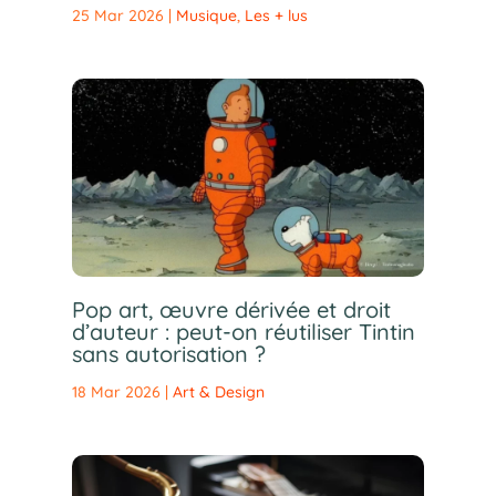
25 Mar 2026
|
Musique
,
Les + lus
Pop art, œuvre dérivée et droit
d’auteur : peut-on réutiliser Tintin
sans autorisation ?
18 Mar 2026
|
Art & Design