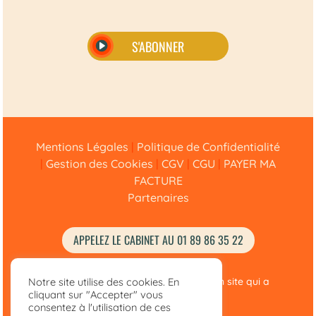
S'ABONNER
Alternative:
Mentions Légales
|
Politique de Confidentialité
|
Gestion des Cookies
|
CGV
|
CGU
|
PAYER MA
FACTURE
Partenaires
APPELEZ LE CABINET AU 01 89 86 35 22
© Didier Félix Avocat 2020 –
2025
• Un site qui a
Notre site utilise des cookies. En
cliquant sur "Accepter" vous
Fière Allure
avec
intento
consentez à l'utilisation de ces