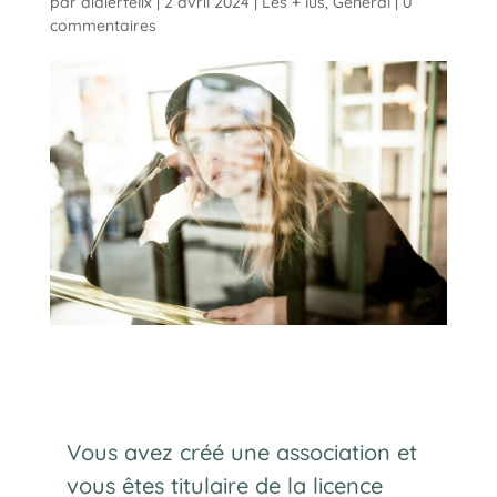
par
didierfelix
|
2 avril 2024
|
Les + lus
,
Général
|
0
commentaires
Vous avez créé une association et
vous êtes titulaire de la licence