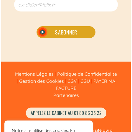
S'ABONNER
Alternative:
Mentions Légales
|
Politique de Confidentialité
|
Gestion des Cookies
|
CGV
|
CGU
|
PAYER MA
FACTURE
Partenaires
APPELEZ LE CABINET AU 01 89 86 35 22
© Didier Félix Avocat 2020 –
2025
• Un site qui a
Notre site utilise des cookies. En