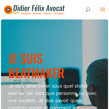
JE SUIS
BEATMAKER
Je dois déterminer sous quel statut
exercer (en tant que personne ou avec
une société). Je dois savoir quels
contrats signer et comment les