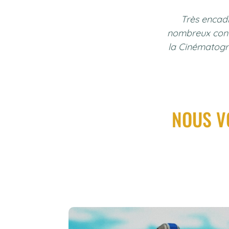
Très encadr
nombreux contr
la Cinématograp
NOUS V