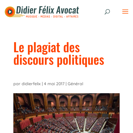
Le plagiat des
discours politiques
par
didierfelix
|
4 mai 2017
|
Général