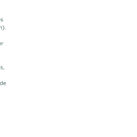
es
n).
er
s,
 de