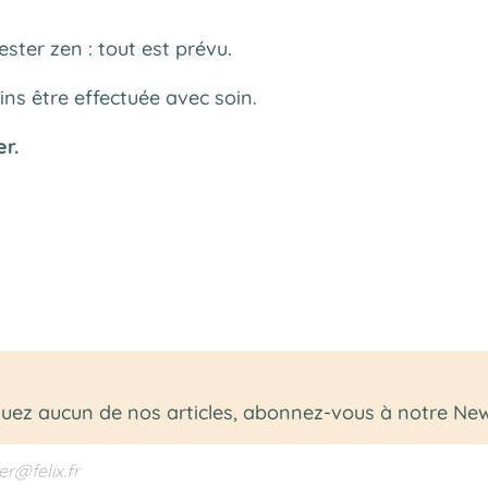
ster zen : tout est prévu.
ns être effectuée avec soin.
er.
ez aucun de nos articles, abonnez-vous à notre News