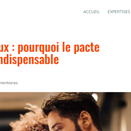
ACCUEIL
EXPERTISES
ux : pourquoi le pacte
indispensable
entaires