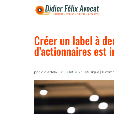
Créer un label à de
d’actionnaires est 
par
didierfelix
|
21 juillet 2025
|
Musique
|
0 comm