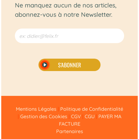
Ne manquez aucun de nos articles,
abonnez-vous à notre Newsletter.
S'ABONNER
Alternative:
Mentions Légales
|
Politique de Confidentialité
|
Gestion des Cookies
|
CGV
|
CGU
|
PAYER MA
FACTURE
Partenaires