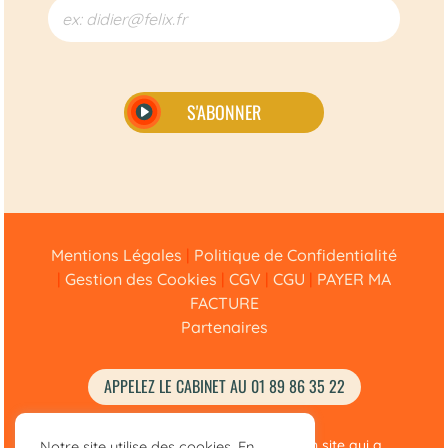
S'ABONNER
Alternative:
Mentions Légales
|
Politique de Confidentialité
|
Gestion des Cookies
|
CGV
|
CGU
|
PAYER MA
FACTURE
Partenaires
APPELEZ LE CABINET AU 01 89 86 35 22
© Didier Félix Avocat 2020 –
2025
• Un site qui a
Notre site utilise des cookies. En