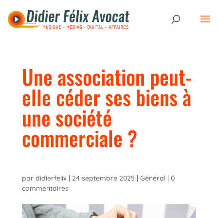
Une association peut-
elle céder ses biens à
une société
commerciale ?
par
didierfelix
|
24 septembre 2025
|
Général
|
0
commentaires